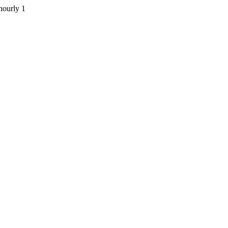
hourly
1