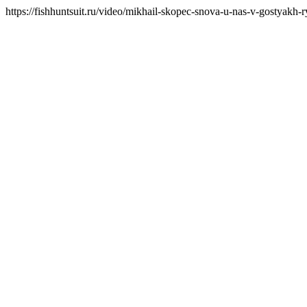
https://fishhuntsuit.ru/video/mikhail-skopec-snova-u-nas-v-gostyakh-