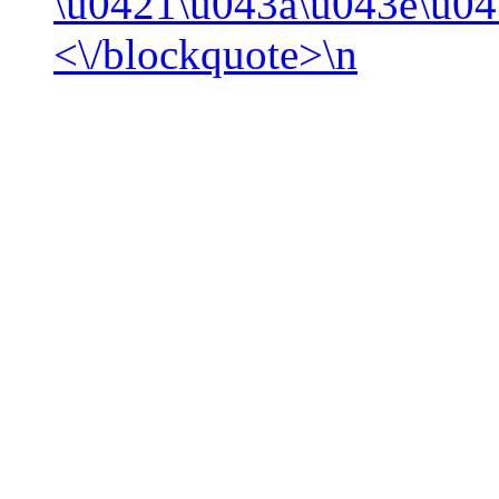
\u0421\u043a\u043e\u04
<\/blockquote>\n