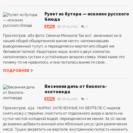
Рулет из бутора — исконно русского
блюда
28.05.2020
0
ДИЧЬ
Просмотров: 481 фото: Семина Михаила Так вот, замачивал он в
нашей общей обшарпанной ванне нечто, напоминавшее
вывороченный тулуп, и периодически вертел его общей же
бельевой палкой. Квартирка наша, всего о двух комнатах,
наполнялась густым и устойчивым запахом хлева. Моей маме это
почему-то не нравилось, и она пыталась вынести свое...
ПОДРОБНЕЕ
Весенняя дичь от биолога-
охотоведа
28.05.2020
0
ДИЧЬ
Просмотров: 434 НЫРКИ, ЗАПЕЧЕННЫЕ НА ВЕРТЕЛЕ С нырков
снять кожу с перьями, очистить от подкожного жира и залить на
сутки чистой холодной водой, периодически ее меняя. За 10 часов
до выемки добавить винный или яблочный уксус (для размягчения
мяса). Тушки закрепить на вертеле, внутреннюю полость начинить