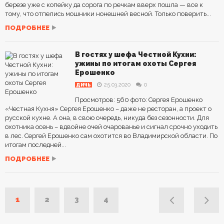
березе уже с копейку да сорога по речкам вверх пошла — все к
тому, что отпелись мошники нонешней весной. Только поверить...
ПОДРОБНЕЕ
В гостях у шефа Честной Кухни:
ужины по итогам охоты Сергея
Ерошенко
25.03.2020
0
ДИЧЬ
Просмотров: 560 фото: Сергея Ерошенко
«Честная Кухня» Сергея Ерошенко – даже не ресторан, а проект о
русской кухне. А она, в свою очередь, никуда без сезонности. Для
охотника осень – вдвойне очей очарованье и сигнал срочно уходить
в лес. Сергей Ерошенко сам охотится во Владимирской области. По
итогам последней...
ПОДРОБНЕЕ
1
2
3
4