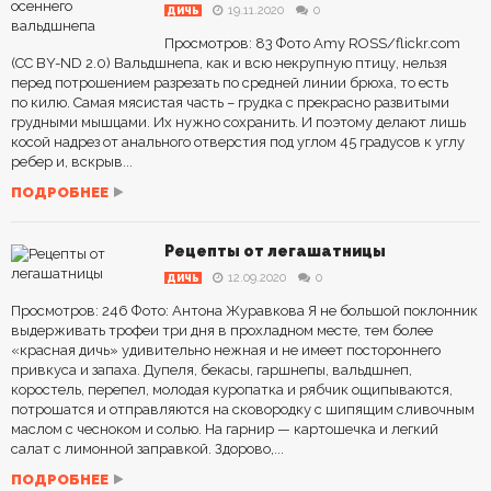
19.11.2020
0
ДИЧЬ
Просмотров: 83 Фото Amy ROSS/flickr.com
(CC BY-ND 2.0) Вальдшнепа, как и всю некрупную птицу, нельзя
перед потрошением разрезать по средней линии брюха, то есть
по килю. Самая мясистая часть – грудка с прекрасно развитыми
грудными мышцами. Их нужно сохранить. И поэтому делают лишь
косой надрез от анального отверстия под углом 45 градусов к углу
ребер и, вскрыв...
ПОДРОБНЕЕ
Рецепты от легашатницы
12.09.2020
0
ДИЧЬ
Просмотров: 246 Фото: Антона Журавкова Я не большой поклонник
выдерживать трофеи три дня в прохладном месте, тем более
«красная дичь» удивительно нежная и не имеет постороннего
привкуса и запаха. Дупеля, бекасы, гаршнепы, вальдшнеп,
коростель, перепел, молодая куропатка и рябчик ощипываются,
потрошатся и отправляются на сковородку с шипящим сливочным
маслом с чесноком и солью. На гарнир — картошечка и легкий
салат с лимонной заправкой. Здорово,...
ПОДРОБНЕЕ