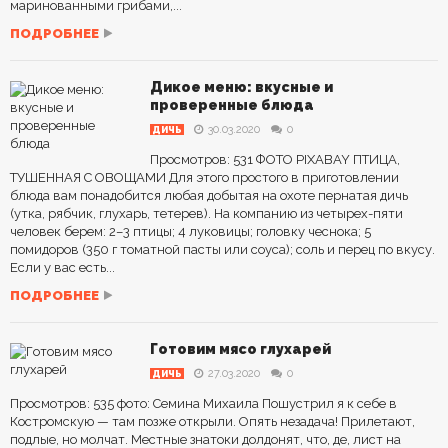
маринованными грибами,...
ПОДРОБНЕЕ
Дикое меню: вкусные и
проверенные блюда
30.03.2020
0
ДИЧЬ
Просмотров: 531 ФОТО PIXABAY ПТИЦА,
ТУШЕННАЯ С ОВОЩАМИ Для этого простого в приготовлении
блюда вам понадобится любая добытая на охоте пернатая дичь
(утка, рябчик, глухарь, тетерев). На компанию из четырех-пяти
человек берем: 2–3 птицы; 4 луковицы; головку чеснока; 5
помидоров (350 г томатной пасты или соуса); соль и перец по вкусу.
Если у вас есть...
ПОДРОБНЕЕ
Готовим мясо глухарей
27.03.2020
0
ДИЧЬ
Просмотров: 535 фото: Семина Михаила Пошустрил я к себе в
Костромскую — там позже открыли. Опять незадача! Прилетают,
подлые, но молчат. Местные знатоки долдонят, что, де, лист на