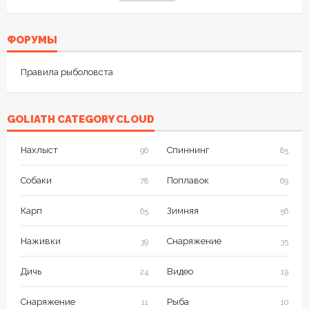
ФОРУМЫ
Правила рыболовста
GOLIATH CATEGORY CLOUD
Нахлыст
Спиннинг
96
85
Собаки
Поплавок
78
69
Карп
Зимняя
65
56
Наживки
Снаряжение
39
35
Дичь
Видео
24
19
Снаряжение
Рыба
11
10