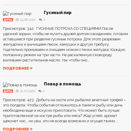
Гусиный пир
04.08.2020
0
ДИЧЬ
Просмотров: 342 ГУСИНЫЕ ПОТРОХА СО СПЕЦИЯМИ После
удачной зорьки, чтобы не мучить друзей долгим ожиданием, готовим
оставшиеся при разделке гусиные потроха. Для этого разрезаем
желудочки и вычищаем песок, камушки и другую требуху,
тщательно промываем и очищаем ножом стенки желудка. Каждую
половинку режем на три части. На раскаленную сковороду
выливаем растительное масло, так чтобы оно...
ПОДРОБНЕЕ
Повар в помощь
01.07.2020
0
ДИЧЬ
Просмотров: 423 Добыть на охоте или рыбалке зачетный трофей –
это полдела. Чтобы событие отложилось в памяти рыбу или дичь
необходимо еще и искусно приготовить. Что может быть лучше
приготовленной на костре рыбы или мяса? Жар углей, аромат
щекочет нос… но увы, это не всегда возможно и осуществимо....
ПОДРОБНЕЕ