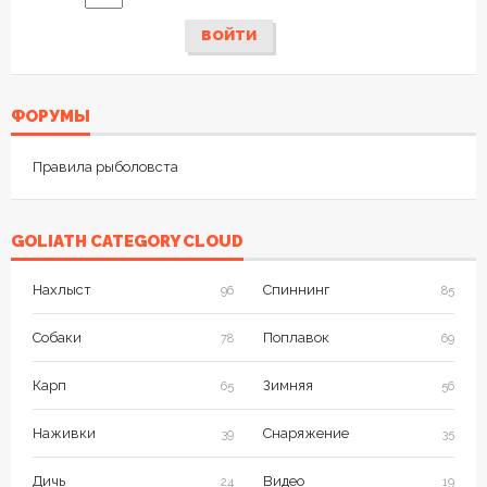
ВОЙТИ
ФОРУМЫ
Правила рыболовста
GOLIATH CATEGORY CLOUD
Нахлыст
Спиннинг
96
85
Собаки
Поплавок
78
69
Карп
Зимняя
65
56
Наживки
Снаряжение
39
35
Дичь
Видео
24
19