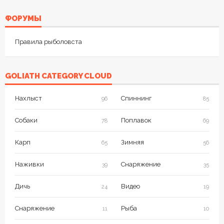
ФОРУМЫ
Правила рыболовста
GOLIATH CATEGORY CLOUD
Нахлыст
Спиннинг
96
85
Собаки
Поплавок
78
69
Карп
Зимняя
65
56
Наживки
Снаряжение
39
35
Дичь
Видео
24
19
Снаряжение
Рыба
11
10