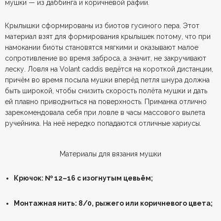
мушки — из даббинга и коричневой рафии.
Крылышки сформированы из биотов гусиного пера. Этот
материал взят для формирования крылышек потому, что при
намокании биоты становятся мягкими и оказывают малое
сопротивление во время заброса, а значит, не закручивают
леску. Ловля на Volant caddis ведётся на короткой дистанции,
причём во время посыла мушки вперёд петля шнура должна
быть широкой, чтобы снизить скорость полёта мушки и дать
ей плавно приводниться на поверхность. Приманка отлично
зарекомендовала себя при ловле в часы массового вылета
ручейника. На неё нередко попадаются отличные хариусы.
Материалы для вязания мушки
Крючок: № 12–16 с изогнутым цевьём;
Монтажная нить: 8/0, рыжего или коричневого цвета;