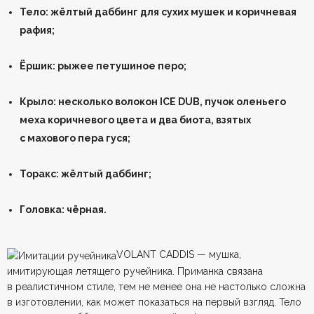
Тело: жёлтый даббинг для сухих мушек и коричневая
рафия;
Ёршик: рыжее петушиное перо;
Крыло: несколько волокон ICE DUB, пучок оленьего
меха коричневого цвета и два биота, взятых
с махового пера гуся;
Торакс: жёлтый даббинг;
Головка: чёрная.
VOLANT CADDIS — мушка,
имитирующая летящего ручейника. Приманка связана
в реалистичном стиле, тем не менее она не настолько сложна
в изготовлении, как может показаться на первый взгляд. Тело