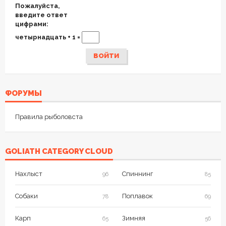
Пожалуйста,
введите ответ
цифрами:
четырнадцать + 1 =
ВОЙТИ
ФОРУМЫ
Правила рыболовста
GOLIATH CATEGORY CLOUD
Нахлыст
Спиннинг
96
85
Собаки
Поплавок
78
69
Карп
Зимняя
65
56