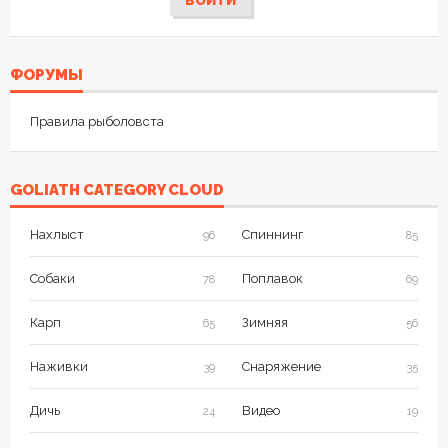
ВОЙТИ
ФОРУМЫ
Правила рыболовста
GOLIATH CATEGORY CLOUD
Нахлыст
Спиннинг
96
85
Собаки
Поплавок
78
69
Карп
Зимняя
65
56
Наживки
Снаряжение
39
35
Дичь
Видео
24
19