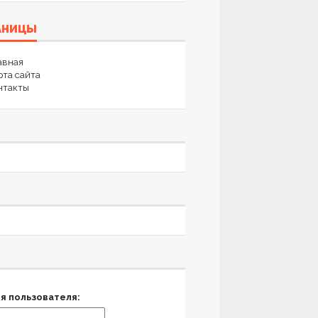
АНИЦЫ
авная
рта сайта
нтакты
я пользователя: