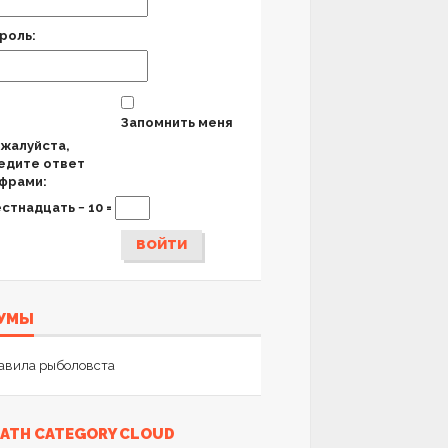
роль:
Запомнить меня
жалуйста,
едите ответ
фрами:
стнадцать − 10 =
ВОЙТИ
УМЫ
авила рыболовста
ATH CATEGORY CLOUD