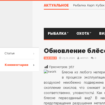
Рецепт САЛА в Расс
АКТУАЛЬНОЕ
Рыбалка. Карп. Кубо
РЫБАЛКА
ОХОТА
ВИ
Обновление блёс
Статья
25.01.2020
admin
0
НАЖИВКИ
Комментарии
Просмотров:
367
Блесна из любого материа
в процессе эксплуатаци
воздухом) неизбежно подвержена
скопление окислов, что снижает э
соответственно, уловистость). Как
блесне первозданный вид? В на
предотвращения разрушения металли