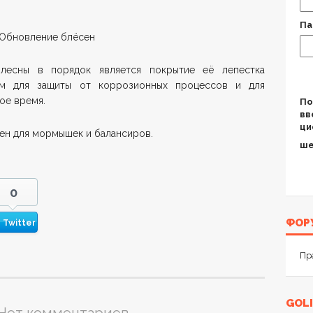
Па
лесны в порядок является покрытие её лепестка
ом для защиты от коррозионных процессов и для
ое время.
По
вв
ци
ен для мормышек и балансиров.
ше
0
ФОР
Twitter
Пр
GOLI