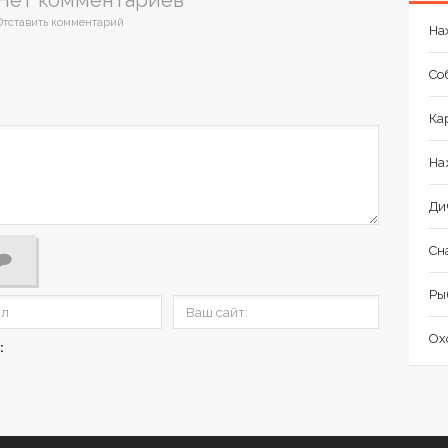
Нет комментариев
Отставить комментарий
На
Со
Ка
На
Ди
Сн
Ры
Ох
: