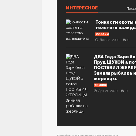
ИНТЕРЕСНОЕ
Показ
Тонкости охоты 
толстого вальд
СОБАКИ
Дек 22, 2020
0
ДВА Года Зарыбл
Пруд ЩУКОЙ а по
ПОСТАВИЛ ЖЕРЛ
Зимняя рыбалка 
жерлицы.
ЗИМНЯЯ
Дек 21, 2020
0