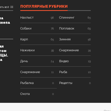
ПОПУЛЯРНЫЕ РУБРИКИ
ать всё
Нахлыст
Спиннинг
на
96
85
шнепа
Собаки
Поплавок
78
69
Карп
Зимняя
65
56
ял
Наживки
Снаряжение
том
39
35
ИЦЫ.
на
Дичь
Видео
24
19
Снаряжение
Рыба
11
10
Рыбалка
Рецепты
0
0
Охота
0