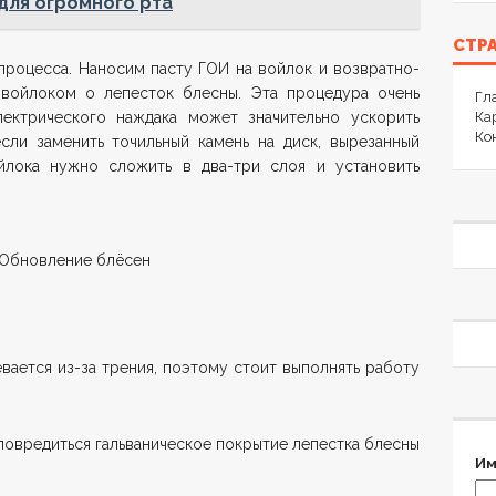
для огромного рта
СТР
процесса. Наносим пасту ГОИ на войлок и возвратно-
войлоком о лепесток блесны. Эта процедура очень
Гл
лектрического наждака может значительно ускорить
Ка
Ко
сли заменить точильный камень на диск, вырезанный
йлока нужно сложить в два-три слоя и установить
вается из-за трения, поэтому стоит выполнять работу
овредиться гальваническое покрытие лепестка блесны
Им