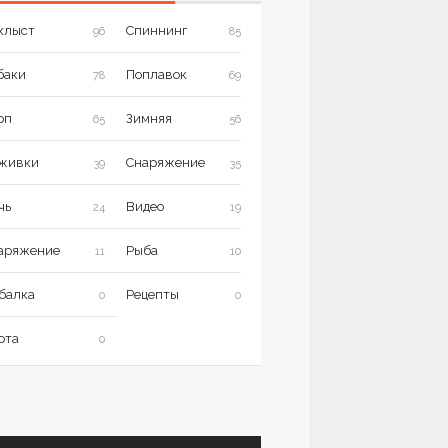
хлыст
Спиннинг
96
85
баки
Поплавок
78
69
рп
Зимняя
65
56
живки
Снаряжение
39
35
чь
Видео
24
19
аряжение
Рыба
11
10
балка
Рецепты
0
0
ота
0