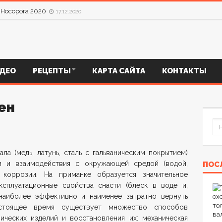
оле «ДОЛЬКИ КАБАНА» и КОПЧЕНИЕ Сала
17.12.2020
к Носорога 2020
17.12.2020
ДЕО
РЕЦЕПТЫ
КАРТА САЙТА
КОНТАКТЫ
ен
ла (медь, латунь, сталь с гальваническим покрытием)
и и взаимодействия с окружающей средой (водой,
ПОС
 коррозии. На приманке образуется значительное
ксплуатационные свойства снасти (блеск в воде и,
 наиболее эффективно и наименее затратно вернуть
стоящее время существует множество способов
ческих изделий и восстановления их: механическая