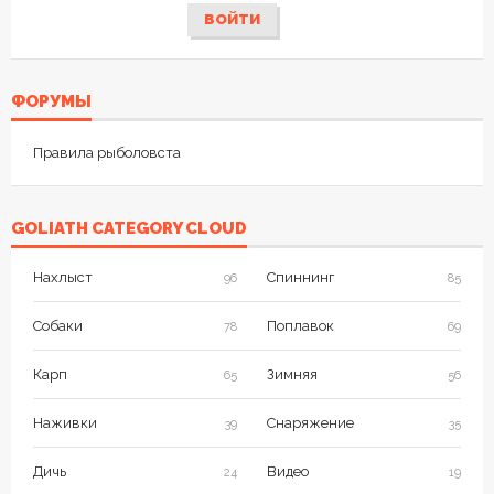
ВОЙТИ
ФОРУМЫ
Правила рыболовста
GOLIATH CATEGORY CLOUD
Нахлыст
Спиннинг
96
85
Собаки
Поплавок
78
69
Карп
Зимняя
65
56
Наживки
Снаряжение
39
35
Дичь
Видео
24
19