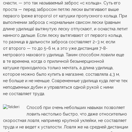
снасти, — это так называемый заброс «с кольца». Суть его
проста — перед забросом петлю лески вытягивают выше
первого (реже второго) от катушки пропускного кольца. При
выполнении заброса с нормальным свисом лески (равным
длине удилища) вытянутую леску отпускают, и оснастка летит
намного дальше. Если леску вытягивают от первого кольца,
то разница в дальности заброса составляет 2–3 м; если
от второго — то до 5–6 м, а это уже дистанция 7-8-
метрового махового удилища. Таким способом ловили еще
в те времена, когда о приличной безынерционной
катушке приходилось только мечтать, а длина удилища,
которое можно было купить в магазине, составляла 4,3 м,
не больше и не меньше. Современные удилища куда легче тех
неподъемных дубин и управляться одной рукой с ними
не составляет труда.
Способ при очень небольших навыках позволяет
ловить настолько быстро, что даже относительно
скоростная ловля, например крупной уклейки, не составляет
труда и не ведет к усталости. Ловля же на средней дистанции