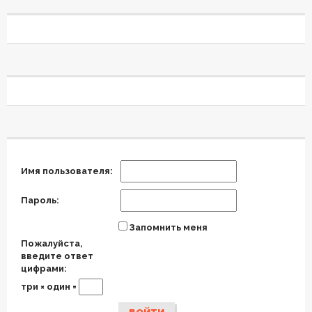
Имя пользователя:
Пароль:
Запомнить меня
Пожалуйста,
введите ответ
цифрами:
три × один =