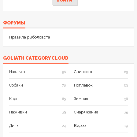
ВОЙТИ
ФОРУМЫ
Правила рыболовста
GOLIATH CATEGORY CLOUD
Нахлыст
Спиннинг
96
85
Собаки
Поплавок
78
69
Карп
Зимняя
65
56
Наживки
Снаряжение
39
35
Дичь
Видео
24
19