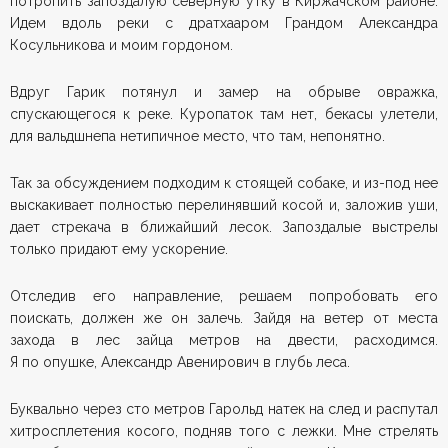
потропить запоздалую северную утку в Киржачском районе.
Идем вдоль реки с дратхааром Грандом Александра
Косульникова и моим гордоном.
Вдруг Гарик потянул и замер на обрыве овражка,
спускающегося к реке. Куропаток там нет, бекасы улетели,
для вальдшнепа нетипичное место, что там, непонятно.
Так за обсуждением подходим к стоящей собаке, и из-под нее
выскакивает полностью перелинявший косой и, заложив уши,
дает стрекача в ближайший лесок. Запоздалые выстрелы
только придают ему ускорение.
Отследив его направление, решаем попробовать его
поискать, должен же он залечь. Зайдя на ветер от места
захода в лес зайца метров на двести, расходимся.
Я по опушке, Александр Авенирович в глубь леса.
Буквально через сто метров Гарольд натек на след и распутал
хитросплетения косого, подняв того с лежки. Мне стрелять