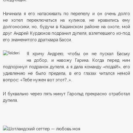
Начинала я его натаскивать по перепелу и он очень долго
не хотел переключаться на куликов, не нравились ему
долгоносики, но, будучи в Кашинском районе на охоте, мой
друг Андрей Курдюков подранил дупеля, взлетевшего из-под
его знаменитого дратхаара Басси.
Я кричу Андрею, чтобы он не пускал Баську
на добор, и навожу Гарика. Когда перед ним
подпорхнул подранок дупеля, а я дала команду «подай!», его
удивлению не было предела, в его глазах читался немой
вопрос: «Тебе нужен вот этот?..».
И буквально через пять минут Гарольд прекрасно отработал
дупеля.