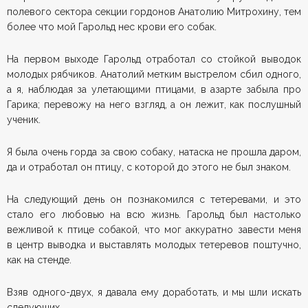
полевого сектора секции гордонов Анатолию Митрохину, тем
более что мой Гарольд нес крови его собак.
На первом выходе Гарольд отработал со стойкой выводок
молодых рябчиков. Анатолий метким выстрелом сбил одного,
а я, наблюдая за улетающими птицами, в азарте забыла про
Гарика; перевожу на него взгляд, а он лежит, как послушный
ученик.
Я была очень горда за свою собаку, натаска не прошла даром,
да и отработал он птицу, с которой до этого не был знаком.
На следующий день он познакомился с тетеревами, и это
стало его любовью на всю жизнь. Гарольд был настолько
вежливой к птице собакой, что мог аккуратно завести меня
в центр выводка и выставлять молодых тетеревов поштучно,
как на стенде.
Взяв одного-двух, я давала ему доработать, и мы шли искать
следующих.