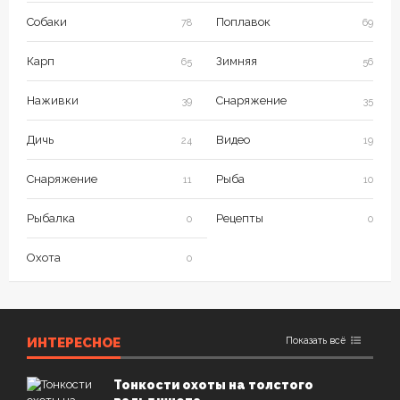
Собаки
Поплавок
78
69
Карп
Зимняя
65
56
Наживки
Снаряжение
39
35
Дичь
Видео
24
19
Снаряжение
Рыба
11
10
Рыбалка
Рецепты
0
0
Охота
0
ИНТЕРЕСНОЕ
Показать всё
Тонкости охоты на толстого