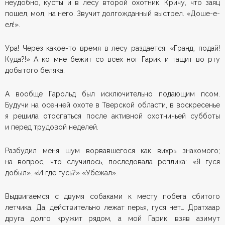
неудобно, кусты и в лесу второй охотник. Кричу, что заяц
пошел, мол, на него. Звучит долгожданный выстрел. «Доше-е-
ел!».
Ура! Через какое-то время в лесу раздается: «Гранд, подай!
Куда?!» А ко мне бежит со всех ног Гарик и тащит во рту
добытого беляка.
А вообще Гарольд был исключительно подающим псом.
Будучи на осенней охоте в Тверской области, в воскресенье
я решила отоспаться после активной охотничьей субботы
и перед трудовой неделей.
Разбудил меня шум ворвавшегося как вихрь знакомого;
на вопрос, что случилось, последовала реплика: «Я гуся
добыл». «И где гусь?» «Убежал».
Выдвигаемся с двумя собаками к месту побега сбитого
летчика. Да, действительно лежат перья, гуся нет… Дратхаар
друга долго кружит рядом, а мой Гарик, взяв азимут