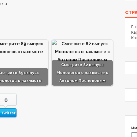
вета
СТР
Гл
Ка
Ко
Смотрите 82 выпуск
мотрите 89 выпуск
Монологов о нахлысте с
нологов о нахлысте
Антоном Поспеловым
0
Twitter
Им