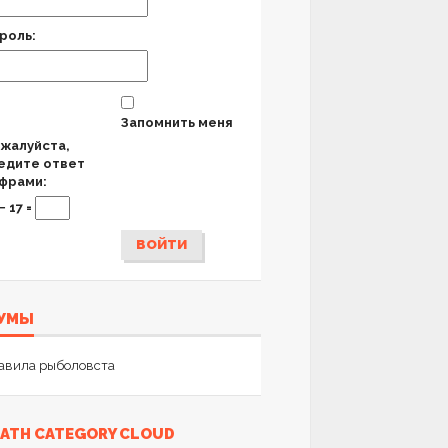
роль:
Запомнить меня
жалуйста,
едите ответ
фрами:
− 17 =
ВОЙТИ
УМЫ
авила рыболовста
ATH CATEGORY CLOUD