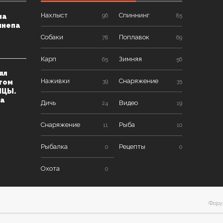
Нахлыст
Спиннинг
на
96
85
шнепа
Собаки
Поплавок
78
69
Карп
Зимняя
65
56
ял
Наживки
Снаряжение
том
39
35
ИЦЫ.
на
Дичь
Видео
24
19
Снаряжение
Рыба
11
10
Рыбалка
Рецепты
0
0
Охота
0
Фору