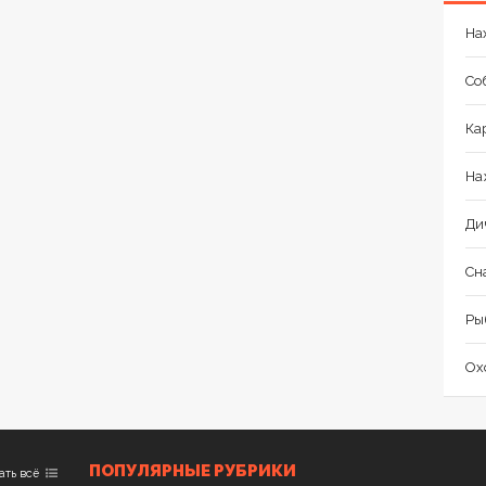
На
Со
Ка
На
Ди
Сн
Ры
Ох
ПОПУЛЯРНЫЕ РУБРИКИ
ать всё