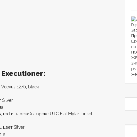
Executioner:
 Veevus 12/0, black
 Silver
на
s, red и плоский люрекс UTC Flat Mylar Tinsel,
 цвет Silver
ета