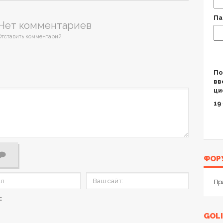
Па
Нет комментариев
Отставить комментарий
По
вв
ци
19 
ФОР
Пр
:
GOLI