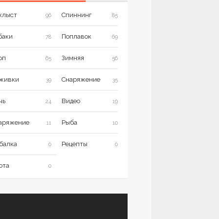
хлыст
Спиннинг
96
85
баки
Поплавок
78
69
рп
Зимняя
65
56
живки
Снаряжение
39
35
чь
Видео
24
19
аряжение
Рыба
11
10
балка
Рецепты
0
0
ота
0