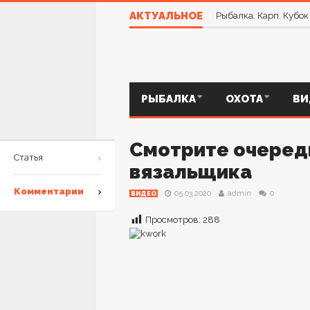
Рецепт САЛА в Расс
АКТУАЛЬНОЕ
Рыбалка. Карп. Кубо
РЫБАЛКА
ОХОТА
ВИ
Смотрите очеред
Статья
вязальщика
Комментарии
05.03.2020
admin
0
ВИДЕО
Просмотров:
288