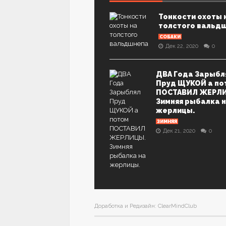
Тонкости охоты 
толстого вальд
СОБАКИ
Дек 22, 2020
0
ДВА Года Зарыбл
Пруд ЩУКОЙ а по
ПОСТАВИЛ ЖЕРЛ
Зимняя рыбалка 
жерлицы.
ЗИМНЯЯ
Дек 21, 2020
0
Доработка и Редизайн: ClearMindClub