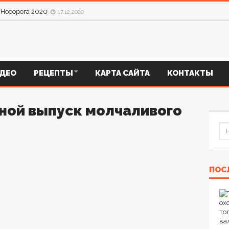
оле «ДОЛЬКИ КАБАНА» и КОПЧЕНИЕ Сала
17.12.2020
к Носорога 2020
17.12.2020
ДЕО
РЕЦЕПТЫ
КАРТА САЙТА
КОНТАКТЫ
ной выпуск молчаливого
ПОС