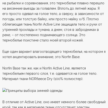
на рыбалки и соревнования, это термобелье плавно перешло
на весенние выезды за голавлем. Вплоть до летней жары. Я
его просто одевал на голое тело, а сверху, в зависимости от
погоды, или толстую байку, или просто майку х/б. Плотно
облегающая ткань Norfin Active Line защищала тело и руки от
утренней прохлады и тумана, а днем, стоя в забродниках в
реке, – от постепенно поднимающего солнца. Это
термобелье поистине стало моей второй кожей.
Еще один вариант влагоотводящего термобелья, на котором я
хотел акцентировать внимание, это Norfin Base.
Norfin Base так же, как и Norfin Active Line, является
термобельем первого слоя, т.е. одевается на голое тело.
Материал ткани NORfleece Dry (100% полиэстер).
В отличие от Active Line, оно имеет немного более свободный
крой, так как в материале ткани отсутствует эластан,