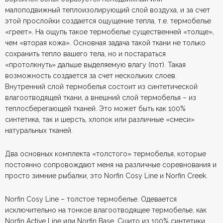
малоподвижный теплоизолирующий слой воздуха, и за счет
этой прослойки создается ощущение тепла, т.е. термобелье
«греет». На ощупь такое термобелье существенней «толще»,
чем «вторая кожа». Основная задача такой ткани не только
сохранить тепло вашего тела, но и постараться
«протолкнуть» дальше выделяемую влагу (пот). Такая
возможность создается за счет нескольких слоев.
Внутренний слой термобелья состоит из синтетической
влагоотводящей ткани, а внешний слой термобелья – из
теплосберегающей тканей. Это может быть как 100%
синтетика, так и шерсть, хлопок или различные «смеси»
натуральных тканей.
Два основных комплекта «толстого» термобелья, которые
постоянно сопровождают меня на различные соревнования и
просто зимние рыбалки, это Norfin Cosy Line и Norfin Creek.
Norfin Cosy Line – толстое термобелье. Одевается
исключительно на тонкое влагоотводящее термобелье, как
Norfin Active Line или Norfin Base. Сшито из 100% синтетики.