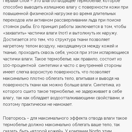
Первый слой – это влагоотводящее термобелье, которое
способно выводить излишнюю влагу с поверхности кожи при
повышенной физической нагрузке во время длительных
переходов или активном рассверливании льда при поиске
стоянок рыбы. Его принцип работы заключается в том, чтобы
«захватить» частички влаги (пот) и вытолкнуть их наружу.
Достигается это тем, что структура ткани позволяет
нагретому телом воздуху, находящемуся между кожей и
тканью, проходить сквозь себя, унося при этом испаряющиеся
частички влаги. Такое термобелье, как правило, состоит из
100-процентной синтетики и часто с внутренней стороны
имеет слегка ворсистую поверхность, что позволяет
максимально плотно облегать тело, впитывая и выводя на
поверхность ткани как можно больше влаги. Синтетика, из
которого сшито такое термобелье, не задерживает в себе
влагу, так как обладает водоотталкивающими свойствами, и
поэтому практически не намокает.
Повторюсь – для максимального эффекта отвода влаги такое
термобелье должно максимально облегать ваше тело, так
сказать, быть «второй кожей». У компании Norfin этим