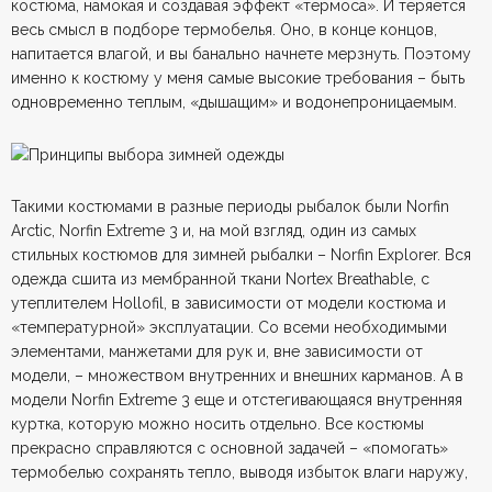
костюма, намокая и создавая эффект «термоса». И теряется
весь смысл в подборе термобелья. Оно, в конце концов,
напитается влагой, и вы банально начнете мерзнуть. Поэтому
именно к костюму у меня самые высокие требования – быть
одновременно теплым, «дышащим» и водонепроницаемым.
Такими костюмами в разные периоды рыбалок были Norfin
Arctic, Norfin Extreme 3 и, на мой взгляд, один из самых
стильных костюмов для зимней рыбалки – Norfin Explorer. Вся
одежда сшита из мембранной ткани Nortex Breathable, с
утеплителем Hollofil, в зависимости от модели костюма и
«температурной» эксплуатации. Со всеми необходимыми
элементами, манжетами для рук и, вне зависимости от
модели, – множеством внутренних и внешних карманов. А в
модели Norfin Extreme 3 еще и отстегивающаяся внутренняя
куртка, которую можно носить отдельно. Все костюмы
прекрасно справляются с основной задачей – «помогать»
термобелью сохранять тепло, выводя избыток влаги наружу,